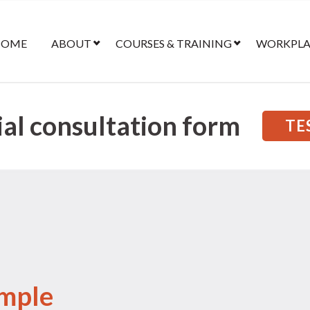
HOME
ABOUT
COURSES & TRAINING
WORKPLAC
tial consultation form
TE
ample