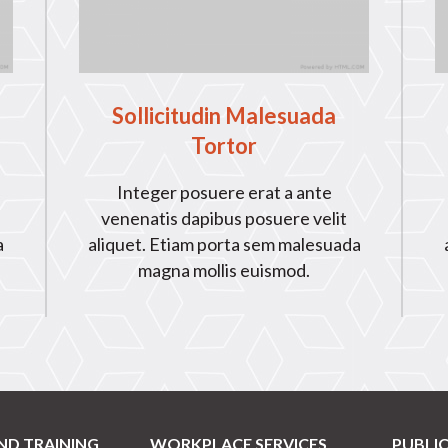
Sollicitudin Malesuada
Tortor
Integer posuere erat a ante
venenatis dapibus posuere velit
a
aliquet. Etiam porta sem malesuada
magna mollis euismod.
ND TRAINING
WORKPLACE SERVICES
PUBLI