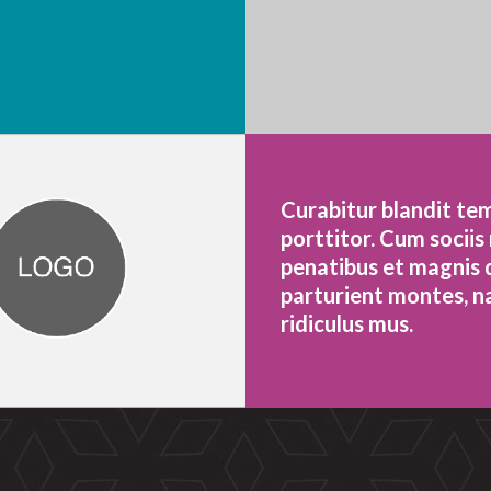
Curabitur blandit te
porttitor. Cum socii
penatibus et magnis 
parturient montes, n
ridiculus mus.