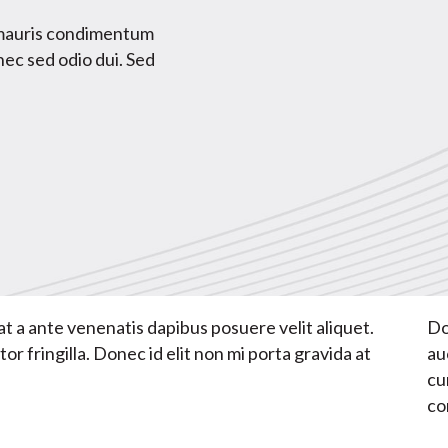
 mauris condimentum
nec sed odio dui. Sed
t a ante venenatis dapibus posuere velit aliquet.
Do
 fringilla. Donec id elit non mi porta gravida at
au
cu
co