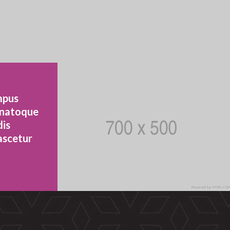
mpus
s natoque
dis
ascetur