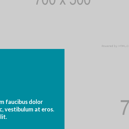
um faucibus dolor
c, vestibulum at eros.
it.