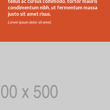
tellus ac cursus commodo, tortor mauris
condimentum nibh, ut fermentum massa
justo sit amet risus.
Lorem ipsum dolor sit amet,