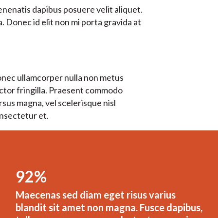
nenatis dapibus posuere velit aliquet.
. Donec id elit non mi porta gravida at
nec ullamcorper nulla non metus
ctor fringilla. Praesent commodo
rsus magna, vel scelerisque nisl
nsectetur et.
92%
Maecenas sed diam eget risus varius
blandit sit amet non magna. Fusce dapibus,